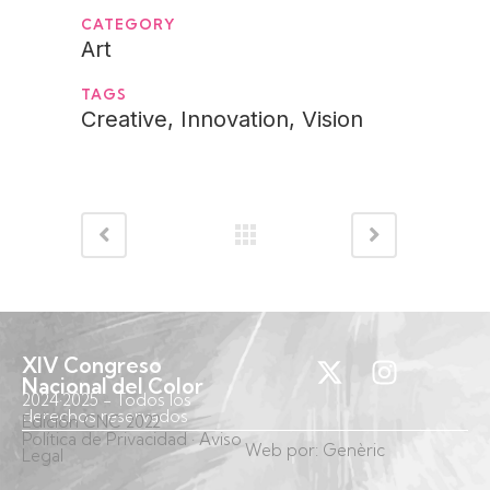
CATEGORY
Art
TAGS
Creative, Innovation, Vision
XIV Congreso
Nacional del Color
2024·2025 - Todos los
derechos reservados
Edición CNC 2022
Política de Privacidad
· Aviso
Web por:
Genèric
Legal